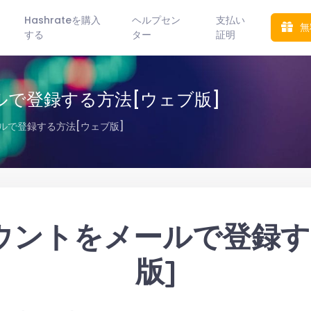
Hashrateを購入
ヘルプセン
支払い
無
する
ター
証明
ールで登録する方法[ウェブ版]
ールで登録する方法[ウェブ版]
アカウントをメールで登録
版]